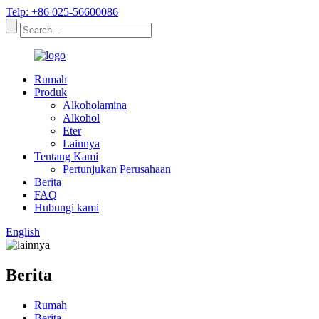
Telp: +86 025-56600086
Rumah
Produk
Alkoholamina
Alkohol
Eter
Lainnya
Tentang Kami
Pertunjukan Perusahaan
Berita
FAQ
Hubungi kami
English
Berita
Rumah
Berita