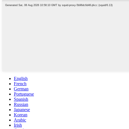
English
French
German
Portuguese
Spanish
Russian
Japanese
Korean
Arabic
Irish