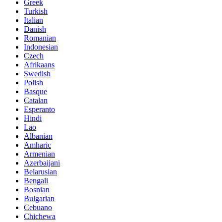
Greek
Turkish
Italian
Danish
Romanian
Indonesian
Czech
Afrikaans
Swedish
Polish
Basque
Catalan
Esperanto
Hindi
Lao
Albanian
Amharic
Armenian
Azerbaijani
Belarusian
Bengali
Bosnian
Bulgarian
Cebuano
Chichewa