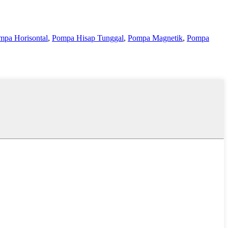
mpa Horisontal
,
Pompa Hisap Tunggal
,
Pompa Magnetik
,
Pompa