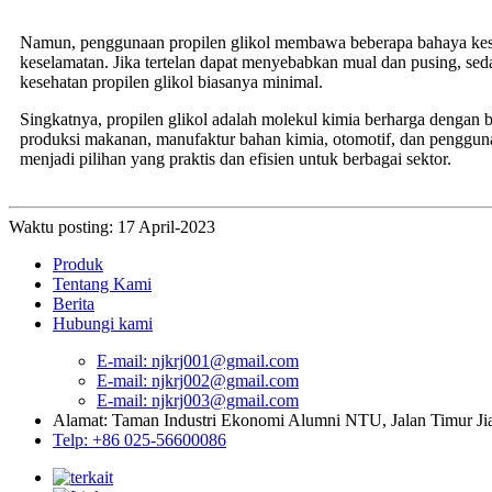
Namun, penggunaan propilen glikol membawa beberapa bahaya keseh
keselamatan. Jika tertelan dapat menyebabkan mual dan pusing, sed
kesehatan propilen glikol biasanya minimal.
Singkatnya, propilen glikol adalah molekul kimia berharga dengan b
produksi makanan, manufaktur bahan kimia, otomotif, dan penggunaan
menjadi pilihan yang praktis dan efisien untuk berbagai sektor.
Waktu posting: 17 April-2023
Produk
Tentang Kami
Berita
Hubungi kami
E-mail: njkrj001@gmail.com
E-mail: njkrj002@gmail.com
E-mail: njkrj003@gmail.com
Alamat: Taman Industri Ekonomi Alumni NTU, Jalan Timur Jiao
Telp: +86 025-56600086