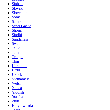
Sinhala
Slovak
Slovenian
Somali
Samoan
Scots Gaelic
Shona
Sindhi
Sundanese
Swahili
Tajik
Tamil
Telugu
Thai
Ukrainian
Urdu
Uzbek
Vietnamese
Welsh
Xhosa
Yiddish
Yoruba
Zulu
Kinyarwanda
Tatar