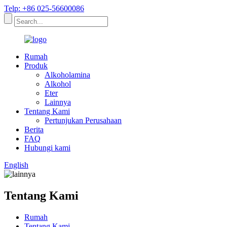
Telp: +86 025-56600086
Rumah
Produk
Alkoholamina
Alkohol
Eter
Lainnya
Tentang Kami
Pertunjukan Perusahaan
Berita
FAQ
Hubungi kami
English
Tentang Kami
Rumah
Tentang Kami