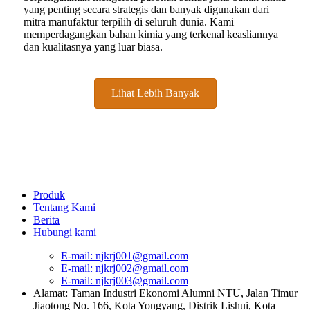
yang penting secara strategis dan banyak digunakan dari
mitra manufaktur terpilih di seluruh dunia. Kami
memperdagangkan bahan kimia yang terkenal keasliannya
dan kualitasnya yang luar biasa.
Lihat Lebih Banyak
Produk
Tentang Kami
Berita
Hubungi kami
E-mail: njkrj001@gmail.com
E-mail: njkrj002@gmail.com
E-mail: njkrj003@gmail.com
Alamat: Taman Industri Ekonomi Alumni NTU, Jalan Timur
Jiaotong No. 166, Kota Yongyang, Distrik Lishui, Kota