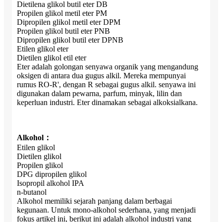
Dietilena glikol butil eter DB
Propilen glikol metil eter PM
Dipropilen glikol metil eter DPM
Propilen glikol butil eter PNB
Dipropilen glikol butil eter DPNB
Etilen glikol eter
Dietilen glikol etil eter
Eter adalah golongan senyawa organik yang mengandung
oksigen di antara dua gugus alkil. Mereka mempunyai
rumus RO-R', dengan R sebagai gugus alkil. senyawa ini
digunakan dalam pewarna, parfum, minyak, lilin dan
keperluan industri. Eter dinamakan sebagai alkoksialkana.
Alkohol：
Etilen glikol
Dietilen glikol
Propilen glikol
DPG dipropilen glikol
Isopropil alkohol IPA
n-butanol
Alkohol memiliki sejarah panjang dalam berbagai
kegunaan. Untuk mono-alkohol sederhana, yang menjadi
fokus artikel ini, berikut ini adalah alkohol industri yang